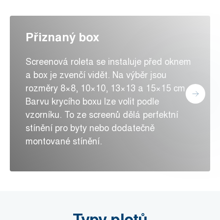
Přiznaný box
Screenová roleta se instaluje před oknem
a box je zvenčí vidět. Na výběr jsou
rozměry 8×8, 10×10, 13×13 a 15×15 cm.
Barvu krycího boxu lze volit podle
vzorníku. To ze screenů dělá perfektní
stínění pro byty nebo dodatečně
montované stínění.