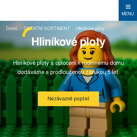
MENU
Domů
OSTATNÍ SORTIMENT
Hliníkové ploty
Hliníkové ploty
Hliníkové ploty a oplocení k rodinnému domu
dodáváme s prodlouženou zárukou 5 let.
Nezávazně poptat